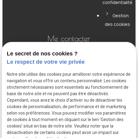
confidentialité
Gestion
des cookies
Me contacter
Le secret de nos cookies ?
Le respect de votre vie privée
056 55 80 14
Notre site utilise des cookies pour améliorer votre expérience de
navigation et vous offrir un contenu personnalisé. Les cookies
strictement nécessaires sont essentiels au fonctionnement de
jean-francois@fiduciairelarock.be
base de notre site et ne peuvent pas être désactivés.
Cependant, vous avez le choix d'activer ou de désactiver les
cookies de personnalisation, de performance et de marketing
selon vos préférences. Vous pouvez modifier vos paramètres
Dreve Gustave Fache 3/3
de cookies à tout moment en cliquant sur le lien 'Gestion des
7700 - MOUSCRON
cookies' situé en bas de notre site. Veuillez noter que la
désactivation de certains cookies peut avoir un impact sur