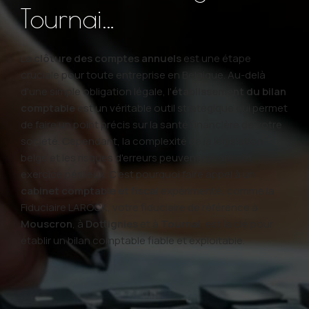
Tournai…
La
clôture des comptes annuels
est une étape
cruciale pour toute entreprise en Belgique. Au-delà
d'une simple obligation légale, l'
établissement du bilan
comptable
est un véritable outil stratégique qui permet
de faire un point précis sur la santé financière de votre
société. Cependant, la complexité de la législation
belge et les risques d'erreurs peuvent rendre cet
exercice périlleux. C'est pourquoi faire appel à un
cabinet comptable et fiscal
expérimenté, comme la
Fiduciaire LAROCK, votre fiduciaire de référence à
Mouscron
, à
Dottignies
et à
Tournai
, est la clé pour
établir un bilan comptable fiable et exploitable.