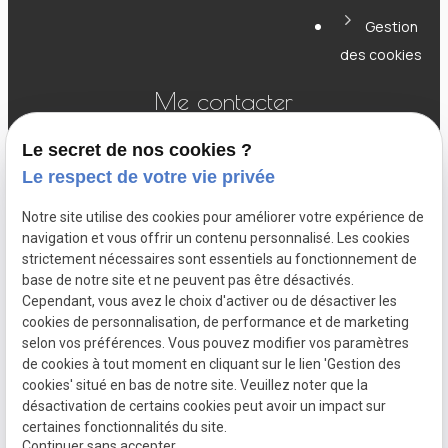
Gestion
des cookies
Me contacter
Le secret de nos cookies ?
Le respect de votre vie privée
056 55 80 14
Notre site utilise des cookies pour améliorer votre expérience de
navigation et vous offrir un contenu personnalisé. Les cookies
strictement nécessaires sont essentiels au fonctionnement de
jean-francois@fiduciairelarock.be
base de notre site et ne peuvent pas être désactivés.
Cependant, vous avez le choix d'activer ou de désactiver les
cookies de personnalisation, de performance et de marketing
selon vos préférences. Vous pouvez modifier vos paramètres
Dreve Gustave Fache 3/3
de cookies à tout moment en cliquant sur le lien 'Gestion des
7700 - MOUSCRON
cookies' situé en bas de notre site. Veuillez noter que la
désactivation de certains cookies peut avoir un impact sur
certaines fonctionnalités du site.
Continuer sans accepter