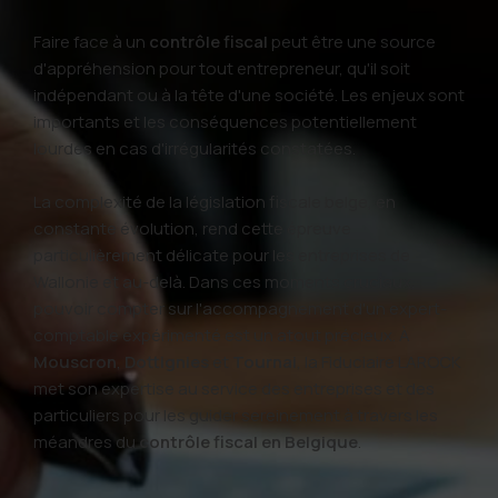
Faire face à un
contrôle fiscal
peut être une source
d'appréhension pour tout entrepreneur, qu'il soit
indépendant ou à la tête d'une société. Les enjeux sont
importants et les conséquences potentiellement
lourdes en cas d'irrégularités constatées.
La complexité de la législation fiscale belge, en
constante évolution, rend cette épreuve
particulièrement délicate pour les entreprises de
Wallonie et au-delà. Dans ces moments cruciaux,
pouvoir compter sur l'accompagnement d'un expert-
comptable expérimenté est un atout précieux. À
Mouscron
,
Dottignies
et
Tournai
, la Fiduciaire LAROCK
met son expertise au service des entreprises et des
particuliers pour les guider sereinement à travers les
méandres du
contrôle fiscal en Belgique
.