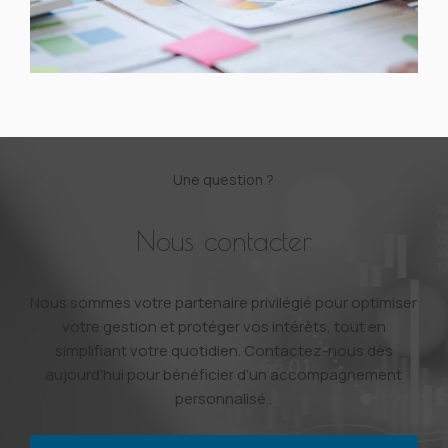
Une question ?
Nous contacter
Nous sommes votre partenaire privilégié pour optimiser
votre gestion et protéger vos intérêts, tout en
simplifiant votre quotidien. Contactez-nous dès
aujourd’hui pour bénéficier d’un accompagnement
personnalisé .